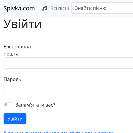
Spivka.com
Всі пісні
Увійти
Електронна
пошта
Пароль
Запам'ятати вас?
Зареєструватися під новим обліковим записом