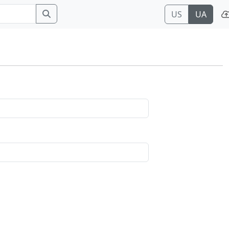
US
UA