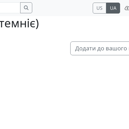
US
UA
темніє)
Додати до вашого