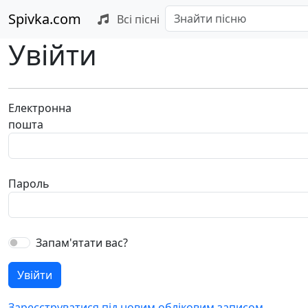
Spivka.com
Всі пісні
Увійти
Електронна
пошта
Пароль
Запам'ятати вас?
Зареєструватися під новим обліковим записом