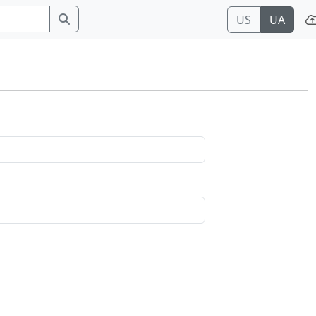
US
UA