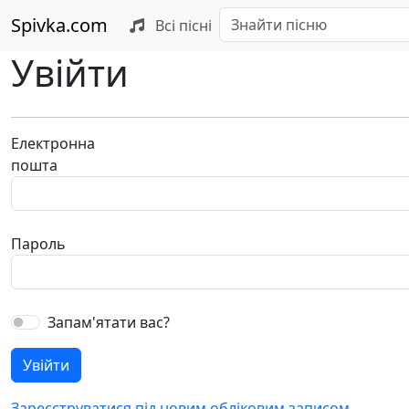
Spivka.com
Всі пісні
Увійти
Електронна
пошта
Пароль
Запам'ятати вас?
Зареєструватися під новим обліковим записом