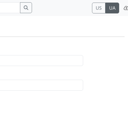
US
UA